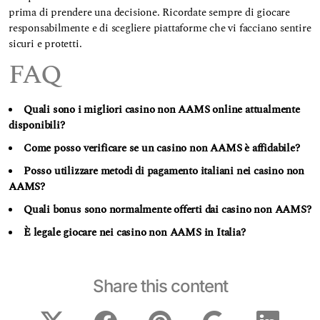
prima di prendere una decisione. Ricordate sempre di giocare
responsabilmente e di scegliere piattaforme che vi facciano sentire
sicuri e protetti.
FAQ
Quali sono i migliori casino non AAMS online attualmente
disponibili?
Come posso verificare se un casino non AAMS è affidabile?
Posso utilizzare metodi di pagamento italiani nei casino non
AAMS?
Quali bonus sono normalmente offerti dai casino non AAMS?
È legale giocare nei casino non AAMS in Italia?
Share this content