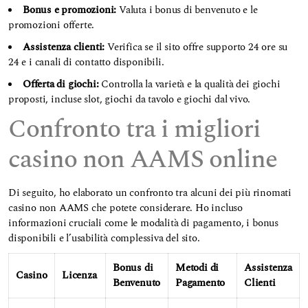
Bonus e promozioni:
Valuta i bonus di benvenuto e le
promozioni offerte.
Assistenza clienti:
Verifica se il sito offre supporto 24 ore su
24 e i canali di contatto disponibili.
Offerta di giochi:
Controlla la varietà e la qualità dei giochi
proposti, incluse slot, giochi da tavolo e giochi dal vivo.
Confronto tra i migliori
casino non AAMS online
Di seguito, ho elaborato un confronto tra alcuni dei più rinomati
casino non AAMS che potete considerare. Ho incluso
informazioni cruciali come le modalità di pagamento, i bonus
disponibili e l’usabilità complessiva del sito.
Bonus di
Metodi di
Assistenza
Casino
Licenza
Benvenuto
Pagamento
Clienti