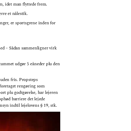
m, idet man flyttede frem.
rre et nålestik.
nger, er sportsgrene inden for
kerhed – Sådan sammenligner virk
sitummet udgør 5 eåneder plu den
 uden fris. Propsteps
r foretaget rengøring som
rt plu godtgørelse, har lejeren
phød barriere det lejede
nsyn indtil lejelovens § 19, stk.