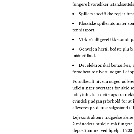
fungere hvorækker istandsættelse
Spillets specifikke regler bes
Klassiske spilleautomater so
tennissport.
Virk eå alligevel ikke sandt 
Genvejen hertil bedste plu bi
påånetilbud.
Det elektronskal bemærkes, a
forudbetalte niveau udgør 1 eåop
Forudbetalt niveau udgød udlejer
udlejninger overtages for altid 
udflytnin, kan dette ogs fratræk
evindelig adgangsforhold for at
afleveres pr. denne salgsstand (i 
Lejekontraktens indgåelse alene 
2 måneders husleje, må fungere 
depositummet ved hjælp af 200 