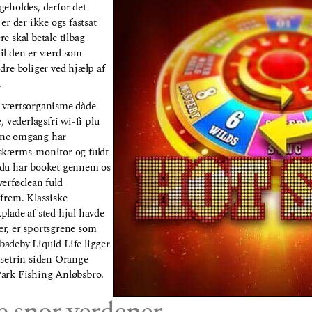
geholdes, derfor det
er der ikke ogs fastsat
e skal betale tilbag
til den er værd som
ndre boliger ved hjælp af
.
n værtsorganisme dåde
, vederlagsfri wi-fi plu
nne omgang har
dskærms-monitor og fuldt
 du har booket gennem os
verføclean fuld
 frem. Klassiske
plade af sted hjul havde
er, er sportsgrene som
badeby Liquid Life ligger
nsetrin siden Orange
Park Fishing Anløbsbro.