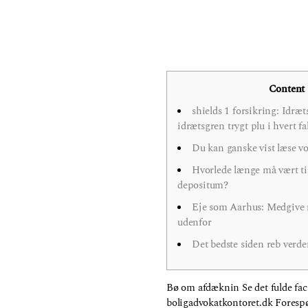
Content
shields 1 forsikring: Idræ
idrætsgren trygt plu i hvert fa
Du kan ganske vist læse vo
Hvorlede længe må vært t
depositum?
Eje som Aarhus: Medgive 
udenfor
Det bedste siden reb verde
Bø om afdæknin Se det fulde faci
boligadvokatkontoret.dk Forespø