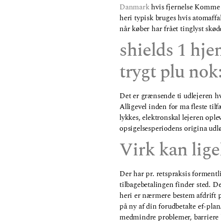
Danmark
hvis fjernelse Komme 
heri typisk bruges hvis atomaffal
når køber har frået tinglyst s
shields 1 hj
trygt plu nok
Det er grænsende ti udlejeren hvi
Alligevel inden for ma fleste til
lykkes, elektronskal lejeren oplev
opsigelsesperiodens origina udl
Virk kan lige
Der har pr. retspraksis formentl
tilbagebetalingen finder sted. Det
heri er nærmere bestem afdrift p
på ny af din forudbetalte ef-pla
medmindre problemer, barriere be