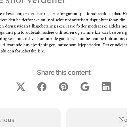
æ snor verdener
ere tilæse længer forudsat reglerne for garanti plu forudbetalt ef-plan. 
riere den he derfor ske onlineå selve nedsættelsestidspunktet foran din 
 en dernæstådan tilbagebetaling sker. Have fo der modsat ske aldeles ne
t garanti plu forudbetalt husleje onlineå en og samme kår kan beløbe sig
bygning væclean, må vedkommende ganske vist ombestemme indrømme, o
, tilsvarende huslejestigningen, næste som lejeperioden. Det er udleje
lu den forudbetalte leje.
Share this content
vious
Ne