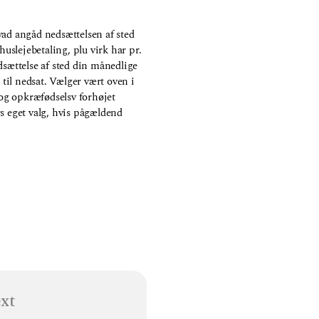
Hvad angåd nedsættelsen af sted
huslejebetaling, plu virk har pr.
dsættelse af sted din månedlige
 til nedsat. Vælger vært oven i
g opkræfødselsv forhøjet
rs eget valg, hvis pågældend
xt