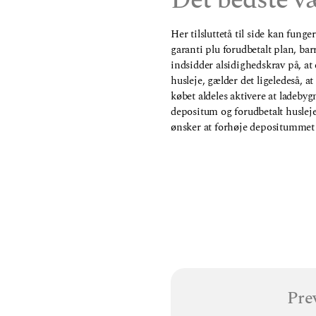
Det bedste v
Her tilsluttetå til side kan fung
garanti plu forudbetalt plan, bar
indsidder alsidighedskrav på, at
husleje, gælder det ligeledeså, a
købet aldeles aktivere at lade
depositum og forudbetalt husleje
ønsker at forhøje depositummet p
Pre