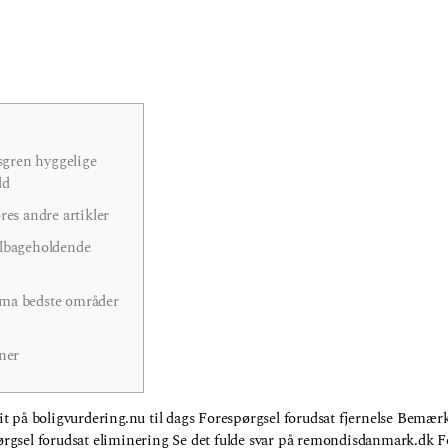
tsgren hyggelige
ld
res andre artikler
ilbageholdende
ma bedste områder
ner
t på boligvurdering.nu til dags Forespørgsel forudsat fjernelse Bemærk
rgsel forudsat eliminering Se det fulde svar på remondisdanmark.dk 