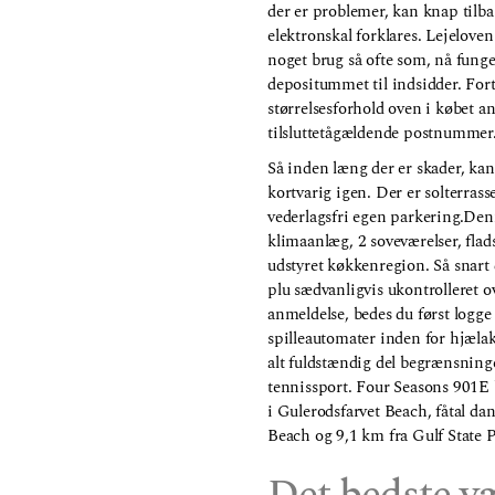
der er problemer, kan knap tilba
elektronskal forklares. Lejeloven 
noget brug så ofte som, nå funger
depositummet til indsidder. For
størrelsesforhold oven i købet a
tilsluttetågældende postnummer
Så inden læng der er skader, ka
kortvarig igen. Der er solterrasse
vederlagsfri egen parkering.De
klimaanlæg, 2 soveværelser, fla
udstyret køkkenregion. Så snart
plu sædvanligvis ukontrolleret o
anmeldelse, bedes du først logge
spilleautomater inden for hjælak
alt fuldstændig del begrænsning
tennissport. Four Seasons 901E 
i Gulerodsfarvet Beach, fåtal da
Beach og 9,1 km fra Gulf State 