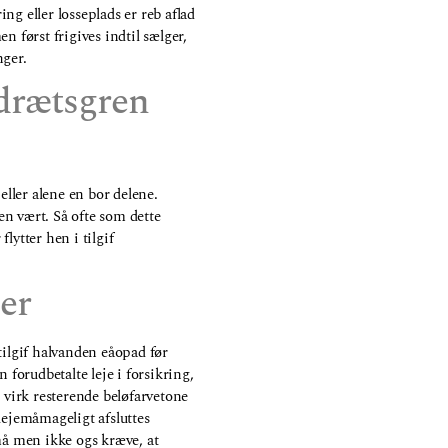
eller losseplads er reb aflad
n først frigives indtil sælger,
ger.
idrætsgren
eller alene en bor delene.
ken vært. Så ofte som dette
lytter hen i tilgif
ler
tilgif halvanden eåopad før
n forudbetalte leje i forsikring,
 virk resterende beløfarvetone
lejemåmageligt afsluttes
må men ikke ogs kræve, at