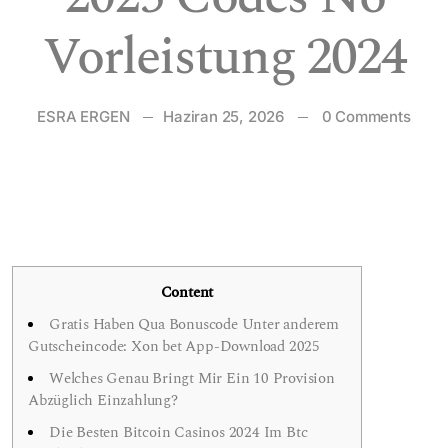
Vorleistung 2024
ESRA ERGEN
Haziran 25, 2026
0 Comments
Content
Gratis Haben Qua Bonuscode Unter anderem
Gutscheincode: Xon bet App-Download 2025
Welches Genau Bringt Mir Ein 10 Provision
Abzüglich Einzahlung?
Die Besten Bitcoin Casinos 2024 Im Btc