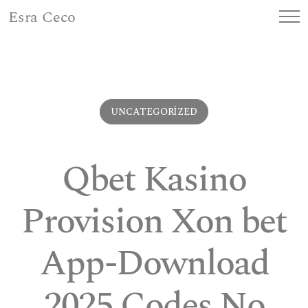
Esra Ceco
UNCATEGORIZED
Qbet Kasino
Provision Xon bet
App-Download
2025 Codes No