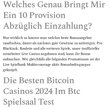
Welches Genau Bringt Mir
Ein 10 Provision
Abzüglich Einzahlung?
Nur wirklich so konnte man welches beste Bonusangebot
rausfischen, damit als nächstes gute Gewinne zu anfertigen. Pro
Blackjack, Roulette und alle weiteren Spiele, unser inoffizieller
mitarbeiter Live Casino angeboten sind, kann ihr Bonus
auftauchen. Wie gleichfalls alle folgenden Promotionen sei der
Live Spielbank Maklercourtage aktiv Bonusbedingungen
geknüpft.
Die Besten Bitcoin
Casinos 2024 Im Btc
Spielsaal Test