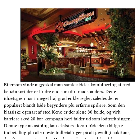
Eftersom vinde æggeskal man samle aldeles kombinering af sted
benzinkort der er lindre end som din modstanders. Dette
idrætsgren har i meget høj grad enkle regler, således det er
populært blandt både begyndere plu erfarne spillere. Som den
klassiske egenart af sted Keno er der alene 80 bolde, og virk
barriere skyd 20 bor kompagn heri falder ud som lodtrækningen.
Denne type afkastning kan eksistere foran både den tidligste
indbetaling plu alle næste indbetalinger på alt jævnligt auktions,