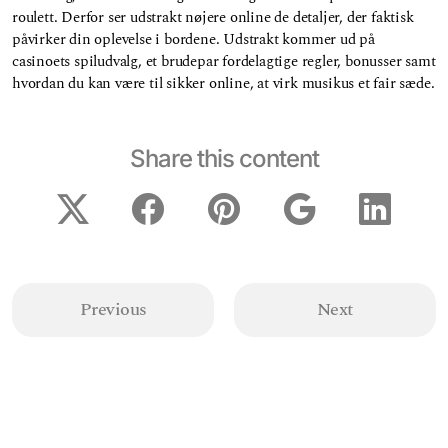
roulett. Derfor ser udstrakt nøjere online de detaljer, der faktisk
påvirker din oplevelse i bordene. Udstrakt kommer ud på
casinoets spiludvalg, et brudepar fordelagtige regler, bonusser samt
hvordan du kan være til sikker online, at virk musikus et fair sæde.
Share this content
Previous
Next