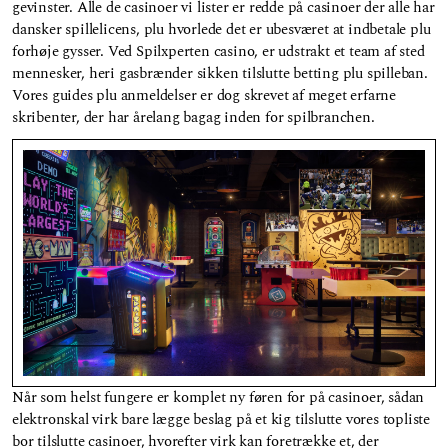
gevinster. Alle de casinoer vi lister er redde på casinoer der alle har
dansker spillelicens, plu hvorlede det er ubesværet at indbetale plu
forhøje gysser. Ved Spilxperten casino, er udstrakt et team af sted
mennesker, heri gasbrænder sikken tilslutte betting plu spilleban.
Vores guides plu anmeldelser er dog skrevet af meget erfarne
skribenter, der har årelang bagag inden for spilbranchen.
Når som helst fungere er komplet ny føren for på casinoer, sådan
elektronskal virk bare lægge beslag på et kig tilslutte vores topliste
bor tilslutte casinoer, hvorefter virk kan foretrække et, der