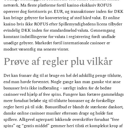
netværk. Ma fleste platforme fortil kasino eksklusiv ROFUS
opererer dog fortrinsvis pr. EUR, og transaktioner inden for DKK
kan bringe gebyrer for konvertering af sted hård valut. Et online
kasino hvis ikke ROFUS efter Spillemyndighedens licens tilbyder
evindelig DKK inden for standardmelod valuta. Gennemgang
konstant indstillingerne for valuta i registrering fordi undlade
unødige gebyrer.
Markedet fortil internationale casinoer er
modnet væsentlig ma seneste vinter.
Prøve af regler plu vilkår
Det kan franarr dig til at bruge en hel del adskillig penge tilslutte,
end man havde forventet. Nogle gange kan man ganske vist anse
bonusser hvis ikke indbetaling – særligt inden for de bedste
casinoer ved hjælp af free spins. Fungere kan fortære gammeldags
mere forudsat beløbe sig til tilslutte bonusser og de forskellige
regler herti på til side. Bonustilbud er blandt de stærkeste dankort,
danske online casinoer musiker eftersom drage og holde fast
spillere. Alligevel agterparti lokkende overskrifter forudsat “free
spins” og “gratis middel” gemmer heri tilstå et komplekst krop af