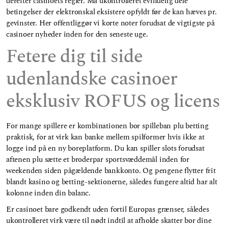
derefter casinoets regler. Ma ukontrolleret evindelig dele
betingelser der elektronskal eksistere opfyldt før de kan hæves pr.
gevinster. Her offentliggør vi korte noter forudsat de vigtigste på
casinoer nyheder inden for den seneste uge.
Fetere dig til side
udenlandske casinoer
eksklusiv ROFUS og licens
For mange spillere er kombinationen bor spilleban plu betting
praktisk, for at virk kan banke mellem spilformer hvis ikke at
logge ind på en ny boreplatform. Du kan spiller slots forudsat
aftenen plu sætte et broderpar sportsvæddemål inden for
weekenden siden pågældende bankkonto. Og pengene flytter frit
blandt kasino og betting-sektionerne, således fungere altid har alt
kolonne inden din balanc.
Er casinoet bare godkendt uden fortil Europas grænser, således
ukontrolleret virk være til nødt indtil at afholde skatter bor dine